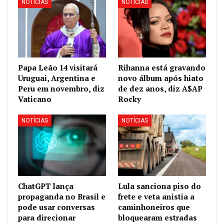
NOTÍCIAS
NOTÍCIAS
Papa Leão 14 visitará
Rihanna está gravando
Uruguai, Argentina e
novo álbum após hiato
Peru em novembro, diz
de dez anos, diz A$AP
Vaticano
Rocky
NOTÍCIAS
NOTÍCIAS
ChatGPT lança
Lula sanciona piso do
propaganda no Brasil e
frete e veta anistia a
pode usar conversas
caminhoneiros que
para direcionar
bloquearam estradas