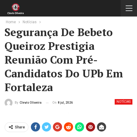
Home
Notícias
Segurança De Bebeto
Queiroz Prestigia
Reunião Com Pré-
Candidatos Do UPb Em
Fortaleza
NOTÍCIAS
On
8 jul, 2026
By
Clevis Oliveira
Share