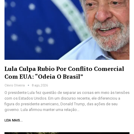
Lula Culpa Rubio Por Conflito Comercial
Com EUA: “Odeia O Brasil”
Clevis Oliveira
8 ago, 2026
O presidente Lula fez questão de separar as coisas em meio às tensões
com os Estados Unidos. Em um discurso recente, ele diferenciou a
figura do presidente americano, Donald Trump, das ações de seu
governo. Lula afirmou manter uma relação…
LEIA MAIS...