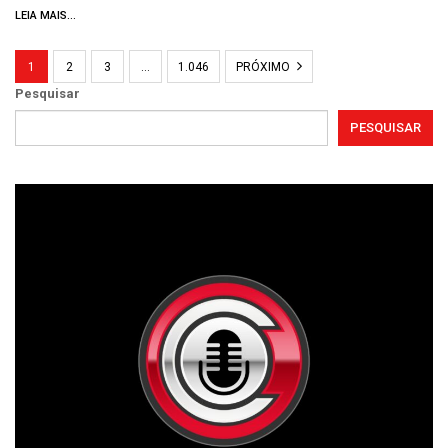
LEIA MAIS...
1
2
3
…
1.046
PRÓXIMO
Pesquisar
PESQUISAR