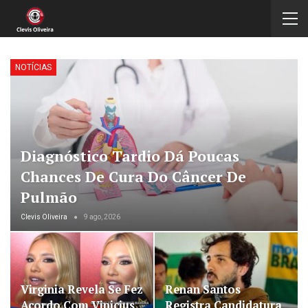
NOTÍCIAS
Diagnóstico Tardio Dá Poucas
Chances De Cura Do Câncer De
Pulmão
Clevis Oliveira
9 ago, 2026
Virginia Revela Se Fez
Renan Santos
Acordo Com Vinicius
Registra Candidatura