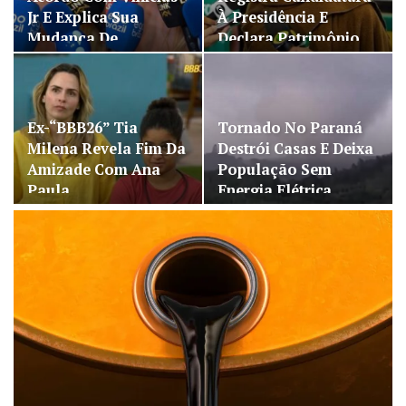
Jr E Explica Sua
À Presidência E
Mudança De…
Declara Patrimônio…
Ex-“BBB26” Tia
Tornado No Paraná
Milena Revela Fim Da
Destrói Casas E Deixa
Amizade Com Ana
População Sem
Paula…
Energia Elétrica