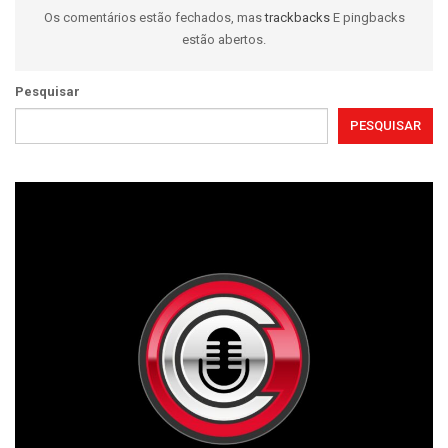
Os comentários estão fechados, mas
trackbacks
E pingbacks
estão abertos.
Pesquisar
PESQUISAR