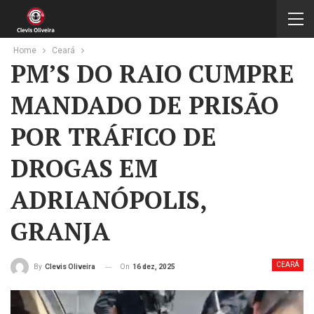
Home
Ceará
PM’S DO RAIO CUMPRE
MANDADO DE PRISÃO
POR TRÁFICO DE
DROGAS EM
ADRIANÓPOLIS,
GRANJA
CEARÁ
On
16 dez, 2025
By
Clevis Oliveira