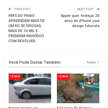
PREV POST
NEXT POST
PM’S DO PRAIO
Apple quer festejar 20
APREENDEM MAIS DE
anos do iPhone com
UM KG DE DROGAS,
design futurista
MAIS DE 10 MIL E
PRENDEM INDIVÍDUO
COM REVÓLVER
Você Pode Gostar Também
Todos
CEARÁ
CEARÁ
Jovem morre em
Limpeza de Corpos