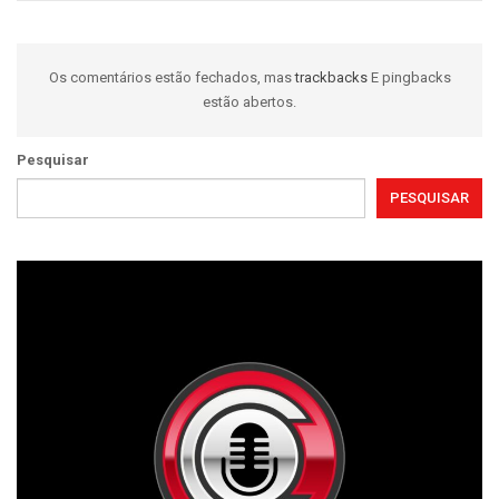
Os comentários estão fechados, mas
trackbacks
E pingbacks
estão abertos.
Pesquisar
PESQUISAR