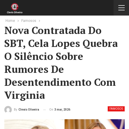
Home
Famosos
Nova Contratada Do
SBT, Cela Lopes Quebra
O Silêncio Sobre
Rumores De
Desentendimento Com
Virginia
FAMOSOS
On
3 mar, 2026
By
Clevis Oliveira