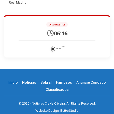
Real Madrid
📍 SOBRAL - CE
06:16
☀️
--
°C
Início
Notícias
Sobral
Famosos
Anuncie Conosco
Classificados
© 2026 - Notícias Clevis Oliveira. All Rights Reserved.
Website Design:
BetterStudio