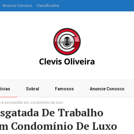
Anuncie Conosco
Classificados
ícias
Sobral
Famosos
Anuncie Conosco
o à escravidão em condomínio de luxo
sgatada De Trabalho
Em Condomínio De Luxo