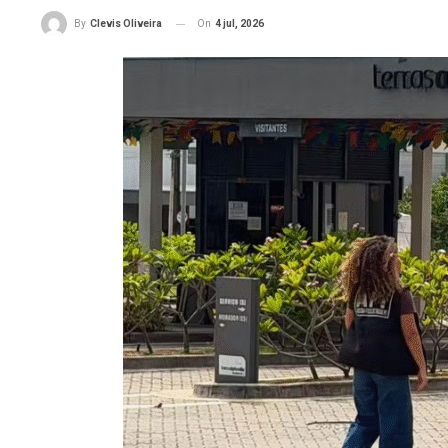
On
4 jul, 2026
By
Clevis Oliveira