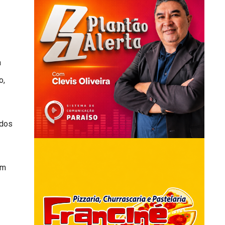
a
o,
 dos
em