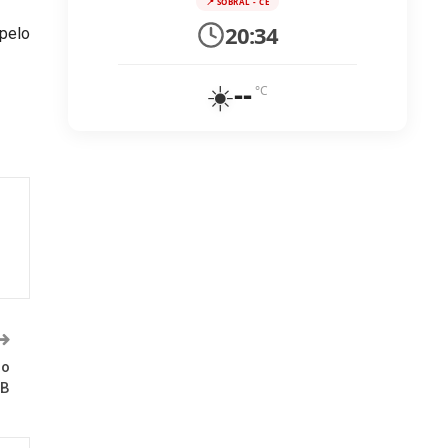
📍 SOBRAL - CE
20:34
 pelo
☀️
--
°C
ão
NB