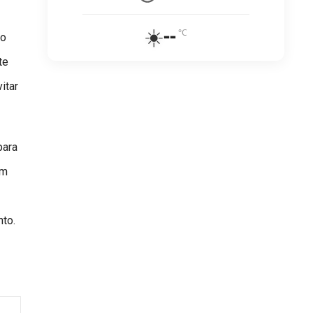
☀️
--
°C
 o
te
itar
para
em
to.