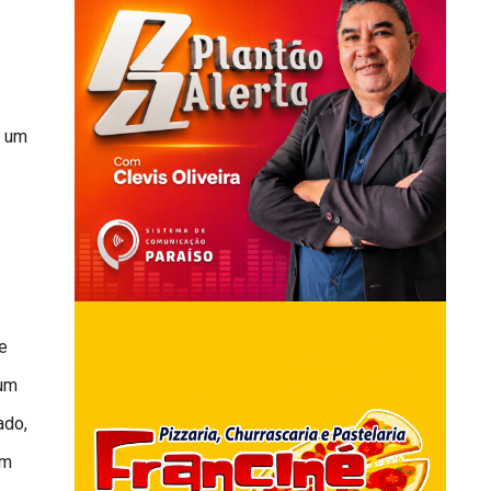
e um
e
 um
ado,
um