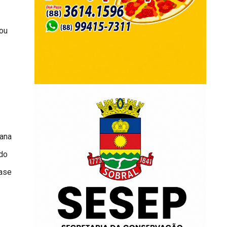
 ou
tana
 do
base