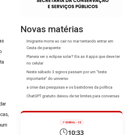
Novas matérias
as
Imigrante morre ao cair no mar tentando entrar em
Ceuta de parapente
o
Planeia ver o eclipse solar? Eis as 4 apps que deve ter
ta
no celular
Neste sábado 3 signos passam por um “teste
importante” do universo
a crise das pesquisas e os bastidores da política
ChatGPT gratuito deixou de ter limites para conversas
dar
cas,
📍 SOBRAL - CE
nhum
10:33