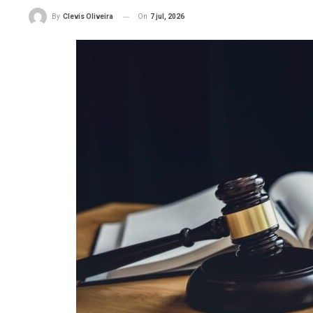
On
7 jul, 2026
By
Clevis Oliveira