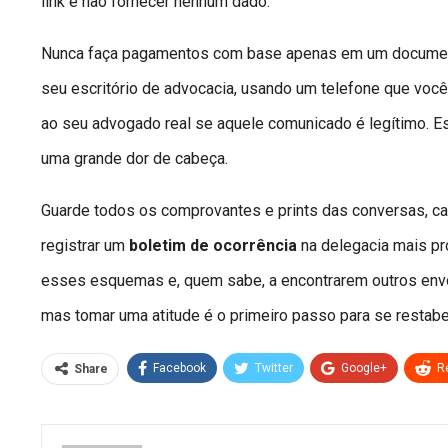
link e não fornecer nenhum dado.
Nunca faça pagamentos com base apenas em um document
seu escritório de advocacia, usando um telefone que você 
ao seu advogado real se aquele comunicado é legítimo. E
uma grande dor de cabeça.
Guarde todos os comprovantes e prints das conversas, ca
registrar um
boletim de ocorrência
na delegacia mais pr
esses esquemas e, quem sabe, a encontrarem outros envo
mas tomar uma atitude é o primeiro passo para se restab
Facebook
Twitter
Google+
R
Share