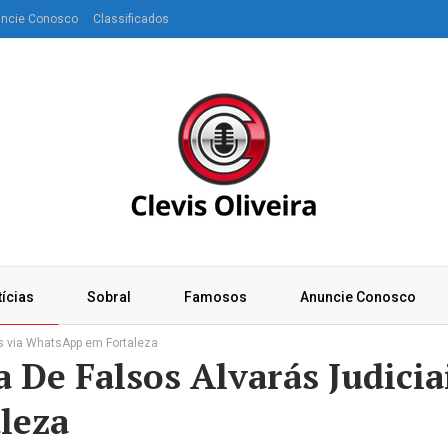
ncie Conosco
Classificados
ícias
Sobral
Famosos
Anuncie Conosco
is via WhatsApp em Fortaleza
De Falsos Alvarás Judicia
leza