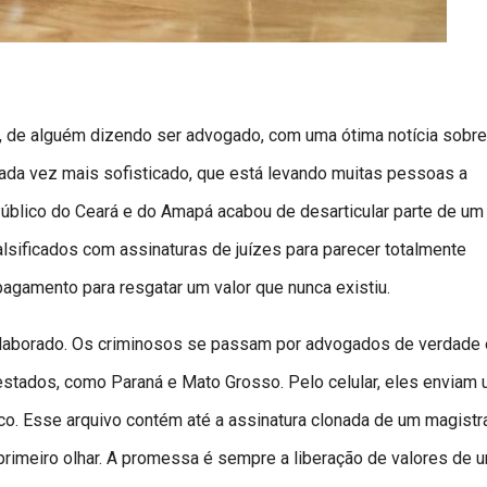
de alguém dizendo ser advogado, com uma ótima notícia sobr
ada vez mais sofisticado, que está levando muitas pessoas a
Público do Ceará e do Amapá acabou de desarticular parte de um
lsificados com assinaturas de juízes para parecer totalmente
pagamento para resgatar um valor que nunca existiu.
laborado. Os criminosos se passam por advogados de verdade 
estados, como Paraná e Mato Grosso. Pelo celular, eles enviam
co. Esse arquivo contém até a assinatura clonada de um magistr
no primeiro olhar. A promessa é sempre a liberação de valores de 