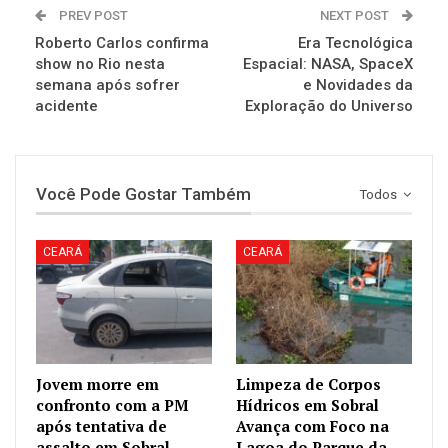
PREV POST
NEXT POST
Roberto Carlos confirma
Era Tecnológica
show no Rio nesta
Espacial: NASA, SpaceX
semana após sofrer
e Novidades da
acidente
Exploração do Universo
Você Pode Gostar Também
Todos
CEARÁ
CEARÁ
Jovem morre em
Limpeza de Corpos
confronto com a PM
Hídricos em Sobral
após tentativa de
Avança com Foco na
assalto em Sobral
Lagoa do Parque da