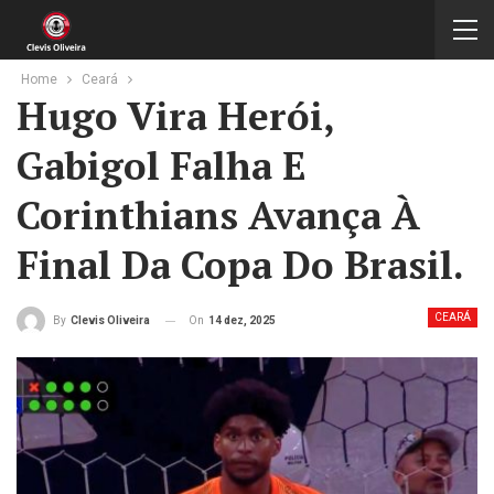
Home
Ceará
Hugo Vira Herói,
Gabigol Falha E
Corinthians Avança À
Final Da Copa Do Brasil.
CEARÁ
On
14 dez, 2025
By
Clevis Oliveira