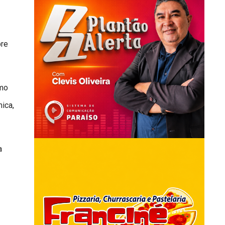
bre
omo
mica,
a