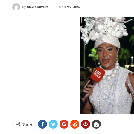
On
8 fev, 2026
By
Clevis Oliveira
Share