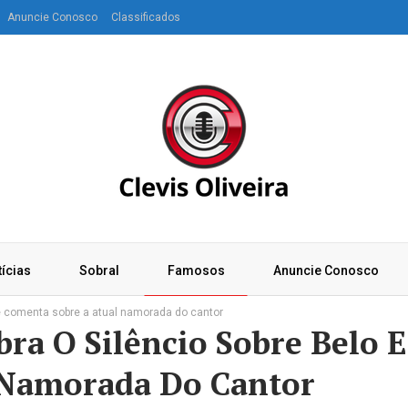
Anuncie Conosco
Classificados
ícias
Sobral
Famosos
Anuncie Conosco
e comenta sobre a atual namorada do cantor
ra O Silêncio Sobre Belo E
 Namorada Do Cantor