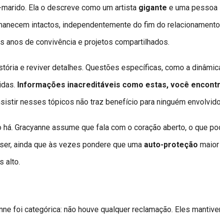
-marido. Ela o descreve como um artista
gigante
e uma pessoa
rmanecem intactos, independentemente do fim do relacionamento
tos anos de convivência e projetos compartilhados.
história e reviver detalhes. Questões específicas, como a dinâmic
idas.
Informações inacreditáveis como estas, você encont
nsistir nesses tópicos não traz benefício para ninguém envolvido
o há. Gracyanne assume que fala com o coração aberto, o que p
 ser, ainda que às vezes pondere que uma
auto-proteção
maior
 alto.
nne foi categórica: não houve qualquer reclamação. Eles mantiv