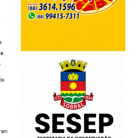
.
a
ra
.
ode
eram