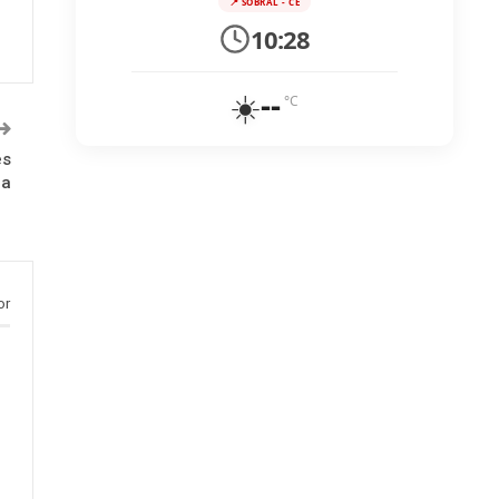
📍 SOBRAL - CE
10:28
☀️
--
°C
es
pa
or