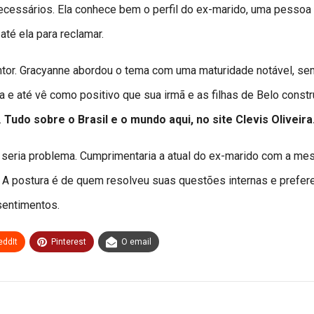
ecessários. Ela conhece bem o perfil do ex-marido, uma pessoa
até ela para reclamar.
ntor. Gracyanne abordou o tema com uma maturidade notável, se
ela e até vê como positivo que sua irmã e as filhas de Belo const
.
Tudo sobre o Brasil e o mundo aqui, no site Clevis Oliveira
ão seria problema. Cumprimentaria a atual do ex-marido com a m
 A postura é de quem resolveu suas questões internas e prefer
sentimentos.
eddIt
Pinterest
O email