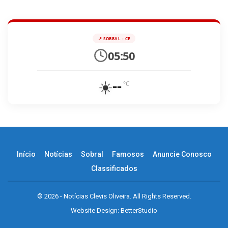
📍 SOBRAL - CE
05:50
☀️
--
°C
Início
Notícias
Sobral
Famosos
Anuncie Conosco
Classificados
© 2026 - Notícias Clevis Oliveira. All Rights Reserved.
Website Design:
BetterStudio