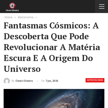
Home
Astronomia
Fantasmas Cósmicos: A
Descoberta Que Pode
Revolucionar A Matéria
Escura E A Origem Do
Universo
ASTRONOMIA
On
7 jun, 2026
By
Clevis Oliveira