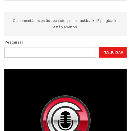
Os comentários estão fechados, mas
trackbacks
E pingbacks
estão abertos.
Pesquisar
PESQUISAR