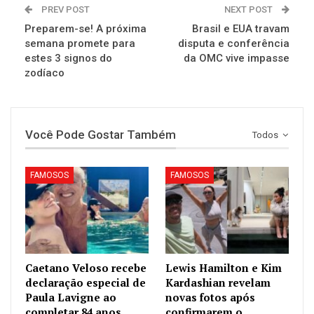
PREV POST
NEXT POST
Preparem-se! A próxima
Brasil e EUA travam
semana promete para
disputa e conferência
estes 3 signos do
da OMC vive impasse
zodíaco
Você Pode Gostar Também
Todos
FAMOSOS
FAMOSOS
Caetano Veloso recebe
Lewis Hamilton e Kim
declaração especial de
Kardashian revelam
Paula Lavigne ao
novas fotos após
completar 84 anos
confirmarem o