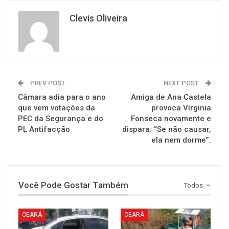
Clevis Oliveira
PREV POST
NEXT POST
Câmara adia para o ano
Amiga de Ana Castela
que vem votações da
provoca Virginia
PEC da Segurança e do
Fonseca novamente e
PL Antifacção
dispara: “Se não causar,
ela nem dorme”.
Você Pode Gostar Também
Todos
CEARÁ
CEARÁ