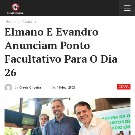
Home
Ceará
Elmano E Evandro
Anunciam Ponto
Facultativo Para O Dia
26
CEARÁ
On
16 dez, 2025
By
Clevis Oliveira