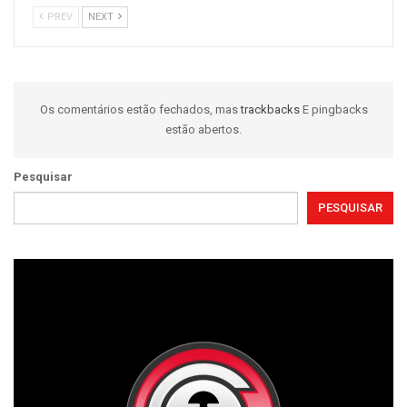
PREV
NEXT
Os comentários estão fechados, mas
trackbacks
E pingbacks
estão abertos.
Pesquisar
PESQUISAR