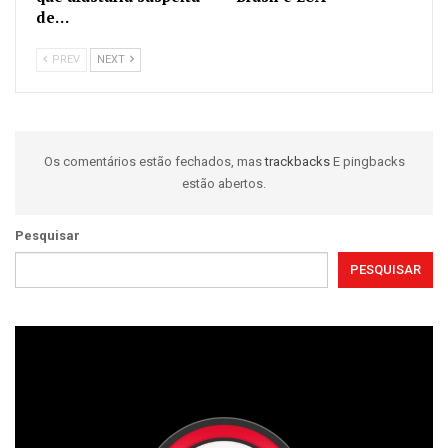
de…
PREV
NEXT
Os comentários estão fechados, mas
trackbacks
E pingbacks
estão abertos.
Pesquisar
PESQUISAR