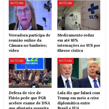
NOTÍCIAS
NOTÍCIAS
Vereadora participa de
Medicamento reduz
reunião online da
em até 85%
Câmara no banheiro;
internações no SUS por
vídeo
fibrose cística
NOTÍCIAS
NOTÍCIAS
Defesa de vice de
Lula diz que falará com
Flávio pede que PGR
Trump em meio a crise
acelere exame de DNA
diplomática entre
que afastaria suspeita
Brasil e EUA