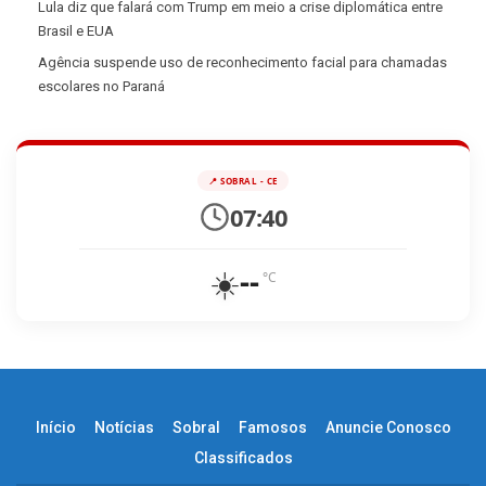
Lula diz que falará com Trump em meio a crise diplomática entre
Brasil e EUA
Agência suspende uso de reconhecimento facial para chamadas
escolares no Paraná
📍 SOBRAL - CE
07:40
☀️
--
°C
Início
Notícias
Sobral
Famosos
Anuncie Conosco
Classificados