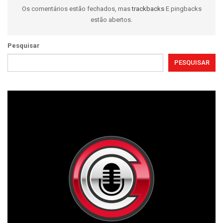
Os comentários estão fechados, mas
trackbacks
E pingbacks
estão abertos.
Pesquisar
PESQUISAR