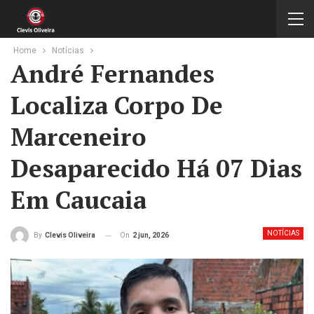
Home
Notícias
André Fernandes
Localiza Corpo De
Marceneiro
Desaparecido Há 07 Dias
Em Caucaia
NOTÍCIAS
On
2 jun, 2026
By
Clevis Oliveira